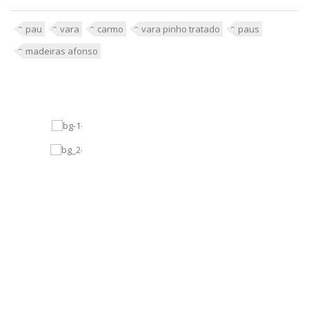
pau
vara
carmo
vara pinho tratado
paus
madeiras afonso
O
p
r
e
ç
o
n
ã
o
l
h
e
a
g
r
a
d
a
?
J
á
v
i
u
m
a
i
s
b
a
r
a
t
o
?